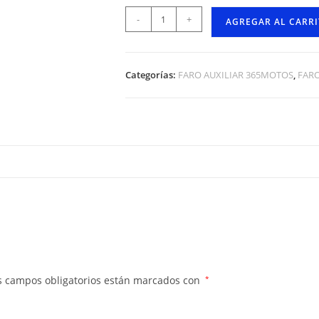
-
+
AGREGAR AL CARR
Categorías:
FARO AUXILIAR 365MOTOS
,
FARO
s campos obligatorios están marcados con
*