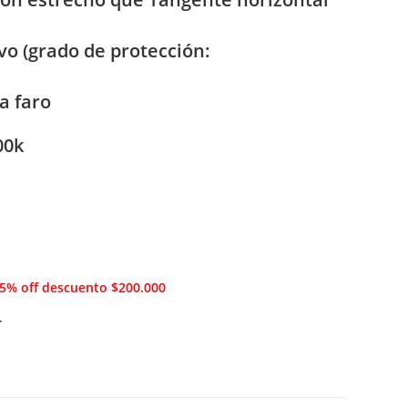
lvo (grado de protección:
a faro
00k
 5% off descuento $200.000
r