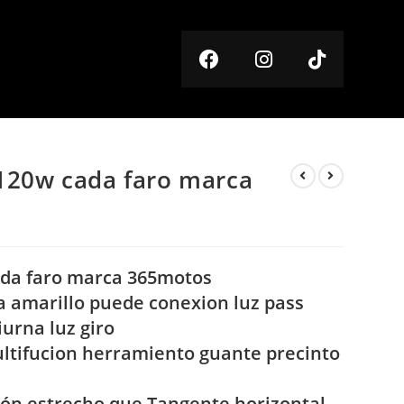
 120w cada faro marca
cada faro marca 365motos
ta amarillo puede conexion luz pass
iurna luz giro
multifucion herramiento guante precinto
ión estrecho que Tangente horizontal