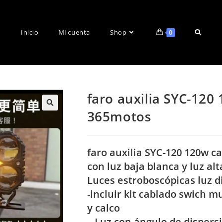
Inicio
Mi cuenta
Shop
0
faro auxilia SYC-120
365motos
🔍
faro auxilia SYC-120 120w 
con luz baja blanca y luz al
Luces estroboscópicas luz d
-incluir kit cablado swich 
y calco
– Luz con ángulo de dispers