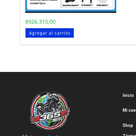
$
926.315,00
Agregar al carrito
Inicio
Mi cue
Shop