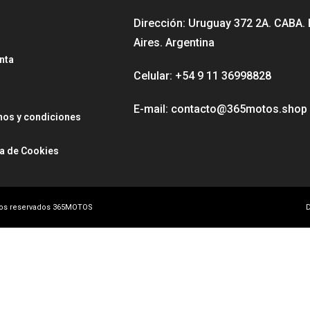
Dirección: Uruguay 372 2A. CABA.
Aires. Argentina
nta
Celular: +54 9 11 36998828
E-mail: contacto@365motos.shop
nos y condiciones
ca de Cookies
hos reservados 365MOTOS
D