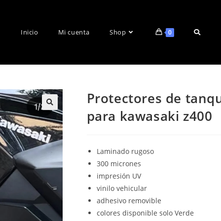
Inicio
Mi cuenta
Shop
0
Protectores de tanqu
para kawasaki z400
🔍
Laminado rugoso
300 micrones
impresión UV
vinilo vehicular
adhesivo removible
colores disponible solo Verde